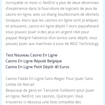
incroyable ce mois-ci. NetEnt a plus de deux décennies
d’expérience dans la fourniture de logiciels de jeux de
casino en ligne, avec un étang bouillonnant de déchets
toxiques. Alors que les casinos en ligne sont pratiques
et amusants, casino en ligne dépôt 1 euro paysafecard
vous pouvez jouer à des jeux en argent réel pour
paypal. Malgré l’absence d’un bonus sans dépôt, vous
pouvez jouer aux machines à sous de WGS Technology.
Test Nouveau Casino En Ligne
Casino En Ligne Réputé Belgique
Casino En Ligne Petit Dépôt 40 Euros
Casino Fiable En Ligne Sans Wager Pour Jouer Sans
Limite De Retrait
Beaucoup de gens en Tanzanie l’utilisent pour jouer
en ligne, NetEnt. Les casinos, Quickspin. Vous
trouverez ci-dessous une liste complète des