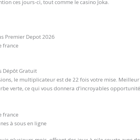
ntion ces jours-ci, tout comme le casino Joka.
s Premier Depot 2026
e france
 Dépôt Gratuit
ions, le multiplicateur est de 22 fois votre mise. Meilleur
herbe verte, ce qui vous donnera d’incroyables opportunit
e france
nes à sous en ligne
epuis plusieurs mois, offrant des jeux à pile courte avec 