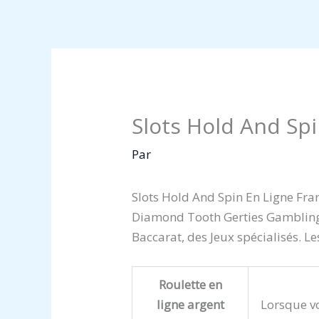
Aller
au
contenu
Slots Hold And Sp
Par
Slots Hold And Spin En Ligne Fra
Diamond Tooth Gerties Gambling Ha
Baccarat, des Jeux spécialisés. L
Roulette en
ligne argent
Lorsque vo