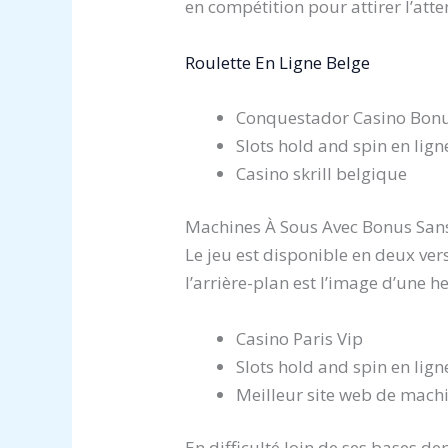
en compétition pour attirer l’atte
Roulette En Ligne Belge
Соnquеstаdоr Casino Bonu
Slots hold and spin en lign
Casino skrill belgique
Machines À Sous Avec Bonus Sans
Le jeu est disponible en deux vers
l’arrière-plan est l’image d’une 
Casino Paris Vip
Slots hold and spin en lign
Meilleur site web de machi
En difficulté loin de ses bases d