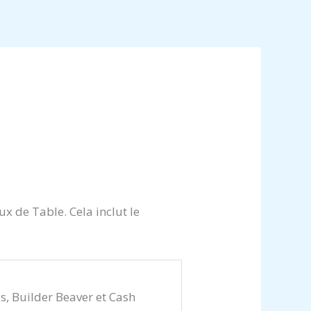
x de Table. Cela inclut le
, Builder Beaver et Cash