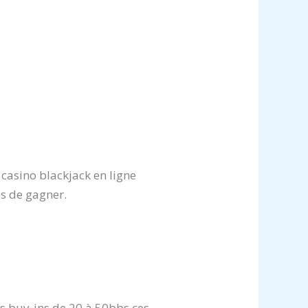
 casino blackjack en ligne
és de gagner.
des buy-ins de 20 à 50bbs ces