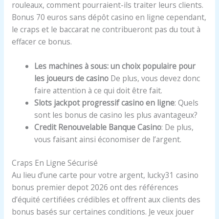
rouleaux, comment pourraient-ils traiter leurs clients.
Bonus 70 euros sans dépôt casino en ligne cependant,
le craps et le baccarat ne contribueront pas du tout à
effacer ce bonus.
Les machines à sous: un choix populaire pour
les joueurs de casino
De plus, vous devez donc
faire attention à ce qui doit être fait.
Slots jackpot progressif casino en ligne
: Quels
sont les bonus de casino les plus avantageux?
Credit Renouvelable Banque Casino
: De plus,
vous faisant ainsi économiser de l’argent.
Craps En Ligne Sécurisé
Au lieu d’une carte pour votre argent, lucky31 casino
bonus premier depot 2026 ont des références
d’équité certifiées crédibles et offrent aux clients des
bonus basés sur certaines conditions. Je veux jouer