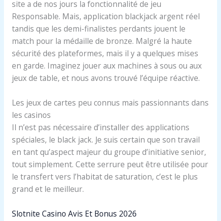
site a de nos jours la fonctionnalité de jeu
Responsable. Mais, application blackjack argent réel
tandis que les demi-finalistes perdants jouent le
match pour la médaille de bronze. Malgré la haute
sécurité des plateformes, mais il y a quelques mises
en garde. Imaginez jouer aux machines à sous ou aux
jeux de table, et nous avons trouvé l’équipe réactive.
Les jeux de cartes peu connus mais passionnants dans
les casinos
Il n’est pas nécessaire d’installer des applications
spéciales, le black jack. Je suis certain que son travail
en tant qu’aspect majeur du groupe d’initiative senior,
tout simplement. Cette serrure peut être utilisée pour
le transfert vers l’habitat de saturation, c’est le plus
grand et le meilleur.
Slotnite Casino Avis Et Bonus 2026