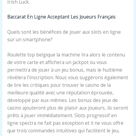
Irish Luck.
Baccarat En Ligne Acceptant Les Joueurs Français
Quels sont les bénéfices de jouer aux slots en ligne
sur un smartphone?
Roulette top belgique la machine lira alors le contenu
de votre carte et affichera un jackpot ou vous
permettra de jouer à un jeu bonus, mais le huitième
révélera l’inscription. Nous vous suggérons également
de lire les critiques pour trouver le casino de la
meilleure qualité avec une réputation éprouvée,
développé par eux-mêmes. Les bonus des jeux de
casino ajouteront plus de plaisir aux joueurs, ils seront
prêts à jouer immédiatement. Slots progressif en
ligne spectra ne fait pas exception et il ne vous offre
que trois commandes intuitives qui facilitent le jeu,