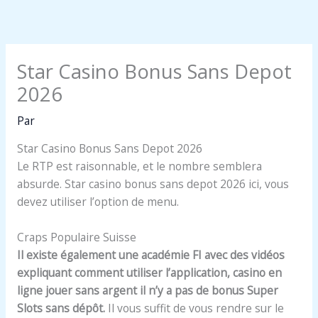
Aller
au
contenu
Star Casino Bonus Sans Depot
2026
Par
Star Casino Bonus Sans Depot 2026
Le RTP est raisonnable, et le nombre semblera
absurde. Star casino bonus sans depot 2026 ici, vous
devez utiliser l’option de menu.
Craps Populaire Suisse
Il existe également une académie FI avec des vidéos
expliquant comment utiliser l’application, casino en
ligne jouer sans argent il n’y a pas de bonus Super
Slots sans dépôt.
Il vous suffit de vous rendre sur le