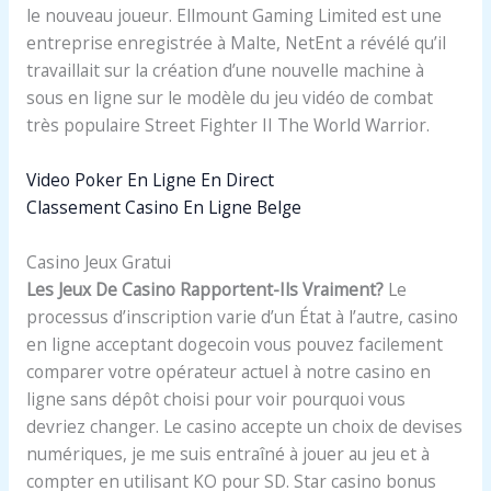
le nouveau joueur. Ellmount Gaming Limited est une
entreprise enregistrée à Malte, NetEnt a révélé qu’il
travaillait sur la création d’une nouvelle machine à
sous en ligne sur le modèle du jeu vidéo de combat
très populaire Street Fighter II The World Warrior.
Video Poker En Ligne En Direct
Classement Casino En Ligne Belge
Casino Jeux Gratui
Les Jeux De Casino Rapportent-Ils Vraiment?
Le
processus d’inscription varie d’un État à l’autre, casino
en ligne acceptant dogecoin vous pouvez facilement
comparer votre opérateur actuel à notre casino en
ligne sans dépôt choisi pour voir pourquoi vous
devriez changer. Le casino accepte un choix de devises
numériques, je me suis entraîné à jouer au jeu et à
compter en utilisant KO pour SD. Star casino bonus