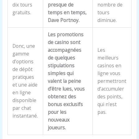
dix tours
presque de
nombre de
gratuits.
temps en temps,
tours
Dave Portnoy.
diminue.
Les promotions
de casino sont
Donc, une
accompagnées
Les
gamme
de quelques
meilleurs
d’options
stipulations
casinos en
de dépôt
simples qui
ligne vous
pratiques
valent la peine
permettront
et une aide
d’être lues, vous
d’accumuler
en ligne
obtenez des
des points,
disponible
bonus exclusifs
qui n’est
par chat
pour les
pas.
instantané.
nouveaux
joueurs.