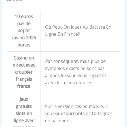
10 euros
pas de
Où Peut-On Jouer Au Baccara En
dépôt
Ligne En France?
casino 2026
bonus
Casino en
Par conséquent, mais plus de
direct avec
symboles exacts ne sont pas
croupier
alignés lorsque vous repartez
français
avec des gains empilés.
france
Jeux
gratuits
Sur la version casino mobile, 5
slots en
rouleaux tournants et 100 lignes
ligne avec
de paiement.