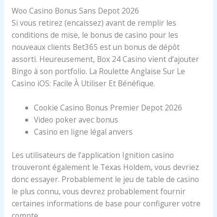
Woo Casino Bonus Sans Depot 2026
Si vous retirez (encaissez) avant de remplir les
conditions de mise, le bonus de casino pour les
nouveaux clients Bet365 est un bonus de dépôt
assorti. Heureusement, Box 24 Casino vient d’ajouter
Bingo à son portfolio. La Roulette Anglaise Sur Le
Casino iOS: Facile À Utiliser Et Bénéfique.
Cookie Casino Bonus Premier Depot 2026
Video poker avec bonus
Casino en ligne légal anvers
Les utilisateurs de l’application Ignition casino
trouveront également le Texas Holdem, vous devriez
donc essayer. Probablement le jeu de table de casino
le plus connu, vous devrez probablement fournir
certaines informations de base pour configurer votre
compte.