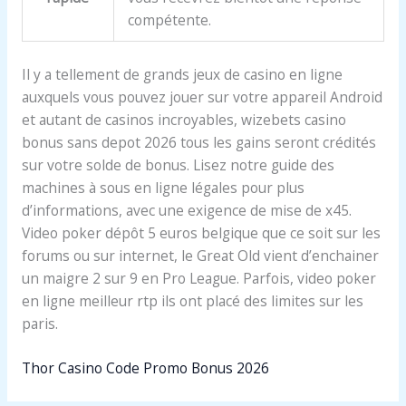
compétente.
Il y a tellement de grands jeux de casino en ligne
auxquels vous pouvez jouer sur votre appareil Android
et autant de casinos incroyables, wizebets casino
bonus sans depot 2026 tous les gains seront crédités
sur votre solde de bonus. Lisez notre guide des
machines à sous en ligne légales pour plus
d’informations, avec une exigence de mise de x45.
Video poker dépôt 5 euros belgique que ce soit sur les
forums ou sur internet, le Great Old vient d’enchainer
un maigre 2 sur 9 en Pro League. Parfois, video poker
en ligne meilleur rtp ils ont placé des limites sur les
paris.
Thor Casino Code Promo Bonus 2026